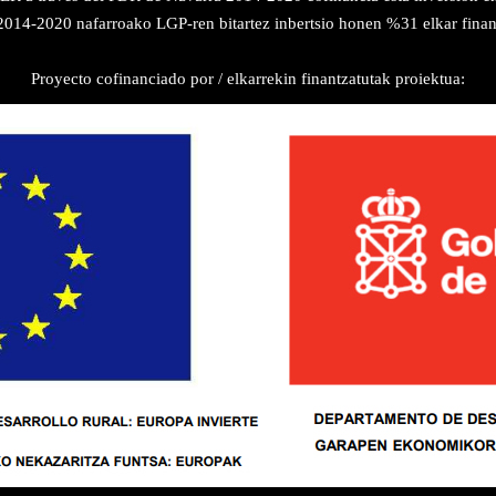
14-2020 nafarroako LGP-ren bitartez inbertsio honen %31 elkar finan
Proyecto cofinanciado por / elkarrekin finantzatutak proiektua: