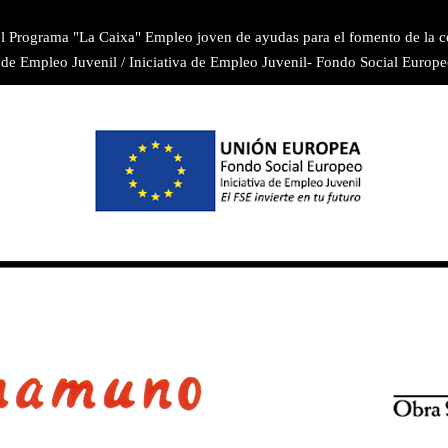
 Programa "La Caixa" Empleo joven de ayudas para el fomento de la co
 de Empleo Juvenil / Iniciativa de Empleo Juvenil- Fondo Social Europe