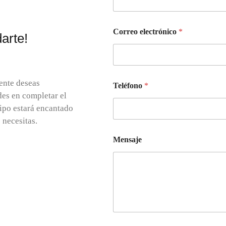
Correo electrónico
*
arte!
ente deseas
Teléfono
*
des en completar el
uipo estará encantado
 necesitas.
Mensaje