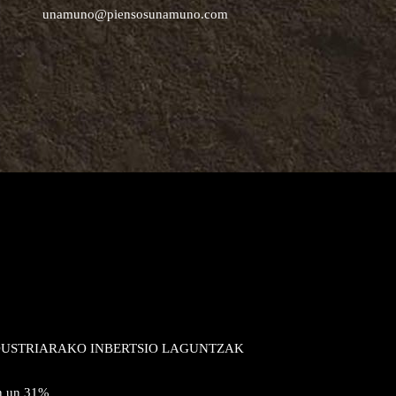
unamuno@piensosunamuno.com
NDUSTRIARAKO INBERTSIO LAGUNTZAK
en un 31%